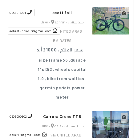
scott foil
0555513064
منذ سنتين
-
achraf
-
Bike
achraf.khoudiri@gmail.com
khoudiri UNITED ARAB
EMIRATES
سعر المنتج :
21000 أ.د
size frame 56 ,durace
11s Di2 , wheels capital
1.0 , bike from wolfies ,
garmin pedals power
meter
Carrera Crono TTS
0508000502
منذ 3 سنوات
-
qais
-
Bike
qais1414@gmail.com
Aljenibi UNITED ARAB