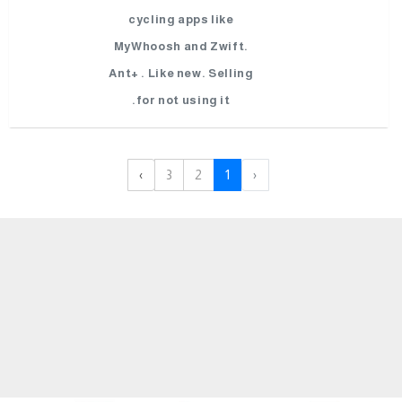
cycling apps like
MyWhoosh and Zwift.
Ant+ . Like new. Selling
for not using it.
›
3
2
1
‹