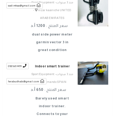
منذ 3 سنوات
-
Sport Equipment
sadimkaa@gmail.com
-
nizar kaaniche UNITED
ARAB EMIRATES
سعر المنتج :
1200 أ.د
dual side power meter
garmin vector 3 in
great condition
Indoor smart trainer
0585651499
منذ 3 سنوات
-
Sport Equipment
ferabudhabi@gmail.com
-
Fernando SPAIN
سعر المنتج :
650 أ.د
Barely used smart
indoor trainer.
Connects to your