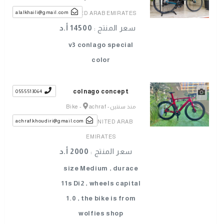
alalkhaili@gmail.com
UNITED ARAB EMIRATES
سعر المنتج :
14500 أ.د
v3 conlago special
color
colnago concept
0555513064
منذ سنتين
-
achraf
-
Bike
achraf.khoudiri@gmail.com
khoudiri UNITED ARAB
EMIRATES
سعر المنتج :
2000 أ.د
size Medium , durace
11s Di2 , wheels capital
1.0 , the bike is from
wolfies shop