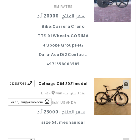
EMIRATES
سعر المنتج :
20000 أ.د
Bike:Carrera Crono
TTS 01 Wheels:CORIMA
4 Spoke Groupset:
Dura-Ace Di2 Contact:
+971558008585
Colnago C64 2021 model
0526817052
منذ 3 سنوات
-
Ivan
-
Bike
ivannjuki@yahoo.com
Njuki UGANDA
سعر المنتج :
23000 أ.د
size 54. mechanical