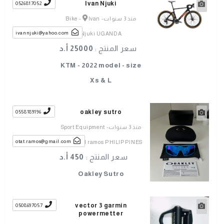
Ivan Njuki
0526817052
منذ 3 سنوات
-
Ivan
-
Bike
ivannjuki@yahoo.com
Njuki UGANDA
سعر المنتج :
25000 أ.د
KTM - 2022 model - size
Xs & L
oakley sutro
0558189196
منذ 3 سنوات
-
Sport Equipment
otat.ramos@gmail.com
-
ronald ramos PHILIPPINES
سعر المنتج :
450 أ.د
Oakley Sutro
vector 3 garmin
0508697057
powermetter