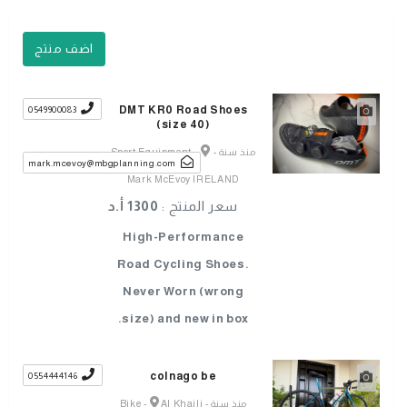
اضف منتج
DMT KR0 Road Shoes
0549900083
(size 40)
منذ سنة
-
-
Sport Equipment
mark.mcevoy@mbgplanning.com
Mark McEvoy IRELAND
سعر المنتج :
1300 أ.د
High-Performance
Road Cycling Shoes.
Never Worn (wrong
size) and new in box.
colnago be
0554444146
منذ سنة
-
Al Khaili
-
Bike